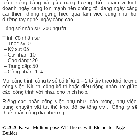
toàn, công bằng và giàu năng lượng. Bởi phạm vi kinh
doanh ngày càng lớn mạnh nên chúng tôi đang ngày càng
cải thiện không ngừng hiệu quả làm việc cũng như bồi
dưỡng tay nghề ngày càng cao.
Tổng số nhân sự: 200 người.
Trình độ nhân sự:
– Thạc sỹ: 01
– Kỹ sư: 05
– Cử nhân: 10
– Cao đẳng: 20
– Trung cấp: 50
– Công nhân: 114
Mỗi công trình công ty sẻ bố trí tứ 1 – 2 tổ tùy theo khối lượng
công việc. Khi thi công bố trí hoặc điều động nhân lực giữa
các công trình với nhau cho thích hợp.
Riêng các phần công việc phụ như: đào móng, phụ việc,
trung chuyển vật tư, thủ kho, đổ bê tông v.v… Công ty sẽ
thuê nhân công địa phương.
© 2026 Kava | Multipurpose WP Theme with Elementor Page
Builder